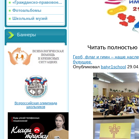
«Гражданско-правовое...
Фотоальбомы
Школьный музей
Баннеры
Читать полность
Герб, флаг и гимн – наше нас
будущее.
Опубликовал
batyr1school
29.04
Всероссийская олимпиада
школьников