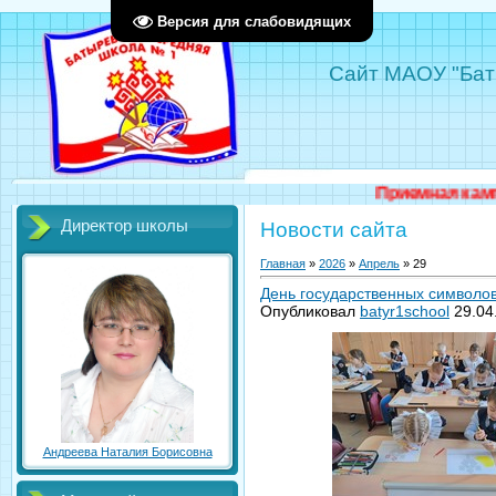
Версия для слабовидящих
Сайт МАОУ "Бат
Приемная кампания в пе
Директор школы
Новости сайта
Главная
»
2026
»
Апрель
»
29
День государственных символов
Опубликовал
batyr1school
29.04
Андреева Наталия Борисовна