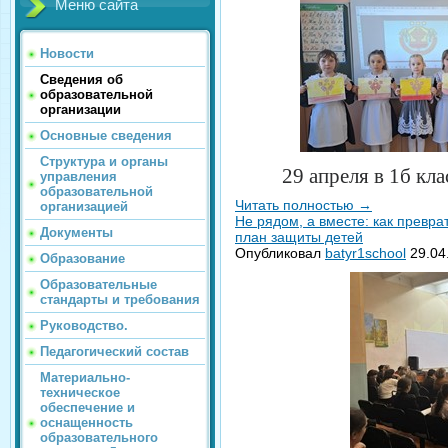
Меню сайта
Новости
Сведения об
образовательной
организации
Основные сведения
Структура и органы
29 апреля в 1б кл
управления
образовательной
Читать полностью
→
организацией
Не рядом, а вместе: как превр
Документы
план защиты детей
Опубликовал
batyr1school
29.04
Образование
Образовательные
стандарты и требования
Руководство.
Педагогический состав
Материально-
техническое
обеспечение и
оснащенность
образовательного