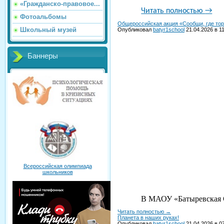
«Гражданско-правовое...
Читать полностью
→
Фотоальбомы
Общероссийская акция «Сообщи, где то
Школьный музей
Опубликовал
batyr1school
21.04.2026 в 1
Баннеры
Всероссийская олимпиада
школьников
В МАОУ «Батыревская
Читать полностью
→
Планета в наших руках!
Опубликовал
batyr1school
21.04.2026 в 0