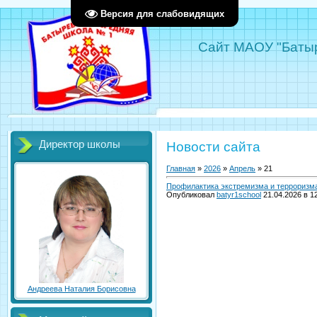
Версия для слабовидящих
Сайт МАОУ "Батыр
Директор школы
Новости сайта
Главная
»
2026
»
Апрель
»
21
Профилактика экстремизма и терроризм
Опубликовал
batyr1school
21.04.2026 в 1
Андреева Наталия Борисовна