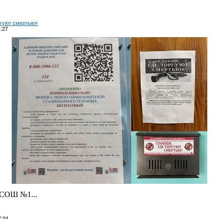
ргуют смертью»
1:27
 СОШ №1...
7:34