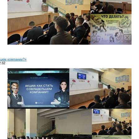
льцем компании?»
2:32