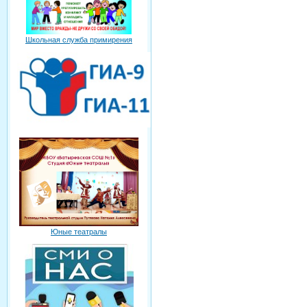
Школьная служба примирения
Юные театралы