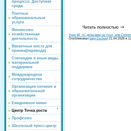
процесса. Доступная
среда.
Платные
образовательные
услуги
Читать полностью
→
Финансово-
хозяйственная
Урок ФГ «С деньгами на «ты», или Секр
деятельность
Опубликовал
batyr1school
21.04.2026 в 1
Вакантные места для
приема(перевода)
Стипендии и иные виды
материальной
поддержки
Международное
сотрудничество
Организация питания в
образовательной
организации
Ежедневное меню
Центр Точка роста
Профсоюз
Школьный пресс-центр