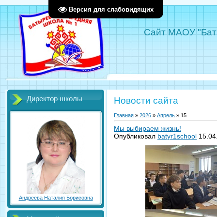
Версия для слабовидящих
Сайт МАОУ "Бат
Приемна
Директор школы
Новости сайта
Главная
»
2026
»
Апрель
»
15
Мы выбираем жизнь!
Опубликовал
batyr1school
15.04
Андреева Наталия Борисовна