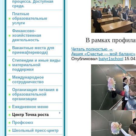
процесса. Доступная
среда.
Платные
образовательные
услуги
Финансово-
хозяйственная
В рамках профилак
деятельность
Вакантные места для
Читать полностью
→
приема(перевода)
Акция «Счастье — мой баланс»
Опубликовал
batyr1school
15.04
Стипендии и иные виды
материальной
поддержки
Международное
сотрудничество
Организация питания в
образовательной
организации
Ежедневное меню
Центр Точка роста
Профсоюз
Школьный пресс-центр