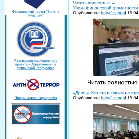
Читать полностью
→
Уроки финансовой грамотности
Федеральный проект "Билет в
Опубликовал
batyr1school
15.04
будущее"
Реализация национального
проекта «Образование» в
Чувашской Республике
Читать полность
«Дропы. Кто это и как им не ста
Опубликовал
batyr1school
15.04
Профилактика терроризма