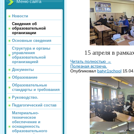
Меню сайта
Новости
Сведения об
образовательной
организации
Основные сведения
Структура и органы
15 апреля в рамках
управления
образовательной
Читать полностью
→
организацией
Полезная встреча.
Документы
Опубликовал
batyr1school
15.04
Образование
Образовательные
стандарты и требования
Руководство.
Педагогический состав
Материально-
техническое
обеспечение и
оснащенность
образовательного