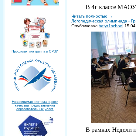
В 4г классе МАОУ
Читать полностью
→
Логопедическая олимпиада «Гр
Опубликовал
batyr1school
15.04
Профилактика гриппа и ОРВИ
Независимая система оценки
качества предоставления
образовательных услуг.
В рамках Недели 