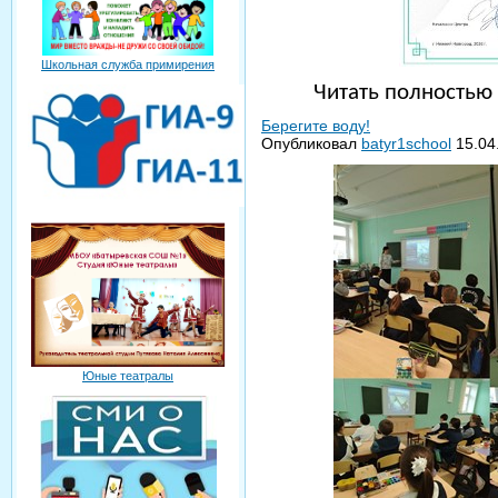
Школьная служба примирения
Читать полность
Берегите воду!
Опубликовал
batyr1school
15.04
Юные театралы