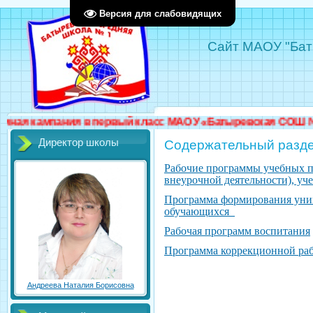
Версия для слабовидящих
Сайт МАОУ "Бат
пания в первый класс МАОУ «Батыревская СОШ №1» стартуе
Директор школы
Содержательный разде
Рабочие программы учебных пр
внеурочной деятельности), уч
Программа формирования уни
обучающихся
Рабочая программ воспитания
Программа коррекционной р
Андреева Наталия Борисовна